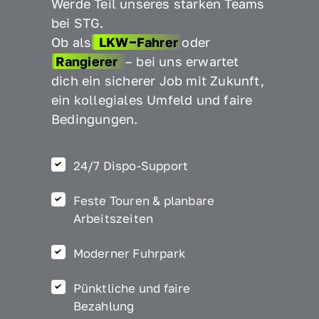
Werde Teil unseres starken Teams 
bei STG.

Ob als
LKW‒
Fahrer
oder 
Rangierer 
– bei uns erwartet 
dich ein sicherer Job mit Zukunft, 
ein kollegiales Umfeld und faire 
Bedingungen.
24/7 Dispo-Support
Feste Touren & planbare
Arbeitszeiten
Moderner Fuhrpark
Pünktliche und faire
Bezahlung