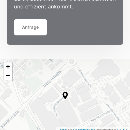
und effizient ankommt.
Anfrage
+
−
Leaflet
| ©
OpenStreetMap
contributors ©
CARTO